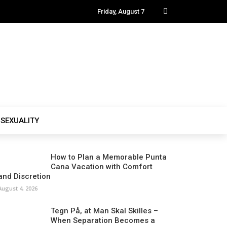
Friday, August 7
SEXUALITY
How to Plan a Memorable Punta
Cana Vacation with Comfort
and Discretion
August 4, 2026
Tegn På, at Man Skal Skilles –
When Separation Becomes a