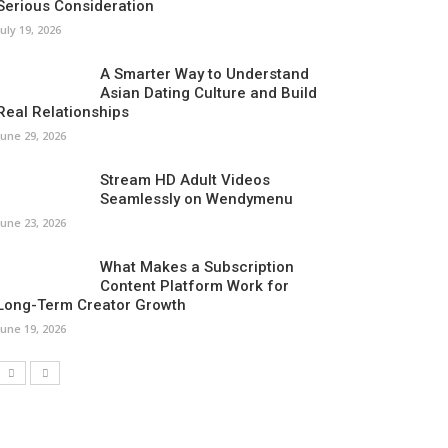
Serious Consideration
July 19, 2026
A Smarter Way to Understand
Asian Dating Culture and Build
Real Relationships
June 29, 2026
Stream HD Adult Videos
Seamlessly on Wendymenu
June 23, 2026
What Makes a Subscription
Content Platform Work for
Long-Term Creator Growth
June 19, 2026