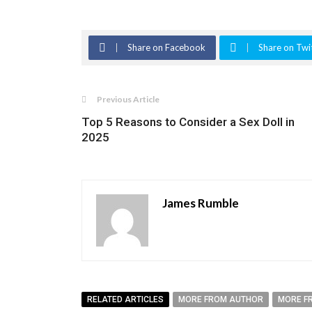
Share on Facebook
Share on Twi
Previous Article
Top 5 Reasons to Consider a Sex Doll in
2025
James Rumble
RELATED ARTICLES
MORE FROM AUTHOR
MORE F